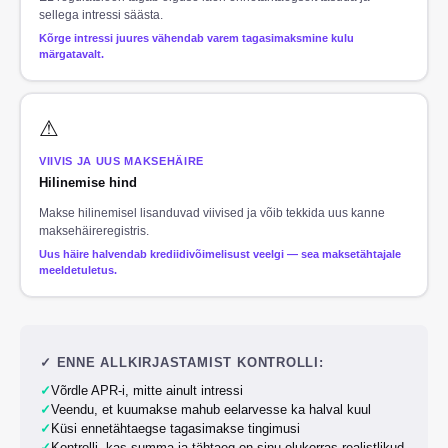
sellega intressi säästa.
Kõrge intressi juures vähendab varem tagasimaksmine kulu
märgatavalt.
⚠
VIIVIS JA UUS MAKSEHÄIRE
Hilinemise hind
Makse hilinemisel lisanduvad viivised ja võib tekkida uus kanne
maksehäireregistris.
Uus häire halvendab krediidivõimelisust veelgi — sea maksetähtajale
meeldetuletus.
✓
ENNE ALLKIRJASTAMIST KONTROLLI:
✓
Võrdle APR-i, mitte ainult intressi
✓
Veendu, et kuumakse mahub eelarvesse ka halval kuul
✓
Küsi ennetähtaegse tagasimakse tingimusi
✓
Kontrolli, kas summa ja tähtaeg on sinu olukorras realistlikud