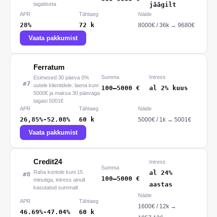
tagatiseta
jäägilt
APR
Tähtaeg
Näide
28%
72
k
8000
€ /
36
k
→
9680€
Vaata pakkumist
Ferratum
Summa
Intress
Esimesed 30 päeva 0%
#
7
uutele klientidele: laena kuni
100
–
5000
€
al 2% kuus
5000€ ja maksa 30 päevaga
tagasi 5001€
APR
Tähtaeg
Näide
26,85%-52.08%
60
k
5000
€ /
1
k
→
5001€
Vaata pakkumist
Credit24
Intress
Summa
Raha kontole kuni 15
al 24%
#
8
100
–
5000
€
minutiga, intress ainult
aastas
kasutatud summalt
Näide
APR
Tähtaeg
1600
€ /
12
k
→
46.69%-47.04%
60
k