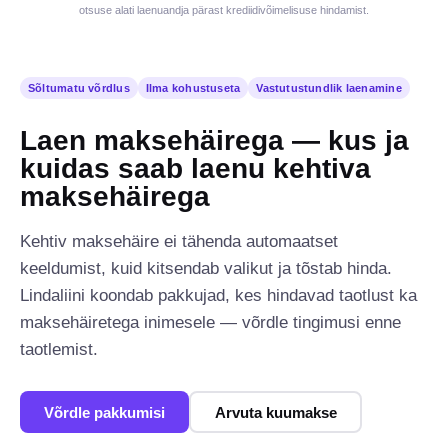
otsuse alati laenuandja pärast krediidivõimelisuse hindamist.
Sõltumatu võrdlus
Ilma kohustuseta
Vastutustundlik laenamine
Laen maksehäirega — kus ja
kuidas saab laenu kehtiva
maksehäirega
Kehtiv maksehäire ei tähenda automaatset
keeldumist, kuid kitsendab valikut ja tõstab hinda.
Lindaliini koondab pakkujad, kes hindavad taotlust ka
maksehäiretega inimesele — võrdle tingimusi enne
taotlemist.
Võrdle pakkumisi
Arvuta kuumakse