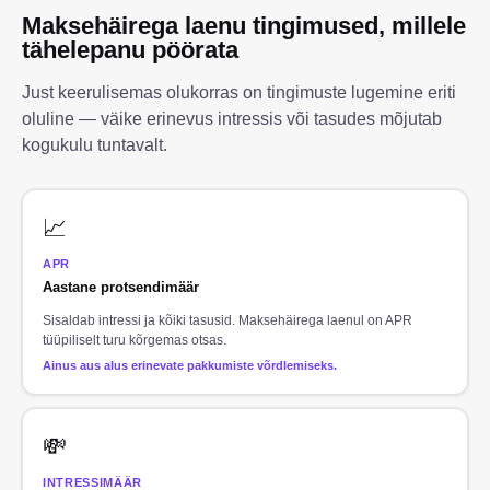
Maksehäirega laenu tingimused, millele
tähelepanu pöörata
Just keerulisemas olukorras on tingimuste lugemine eriti
oluline — väike erinevus intressis või tasudes mõjutab
kogukulu tuntavalt.
📈
APR
Aastane protsendimäär
Sisaldab intressi ja kõiki tasusid. Maksehäirega laenul on APR
tüüpiliselt turu kõrgemas otsas.
Ainus aus alus erinevate pakkumiste võrdlemiseks.
💸
INTRESSIMÄÄR