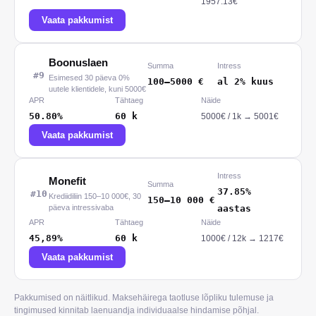
1957.13€
Vaata pakkumist
Boonuslaen
Summa
Intress
#
9
Esimesed 30 päeva 0%
100
–
5000
€
al 2% kuus
uutele klientidele, kuni 5000€
APR
Tähtaeg
Näide
50.80%
60
k
5000
€ /
1
k
→
5001€
Vaata pakkumist
Intress
Monefit
Summa
37.85%
#
10
Krediidiliin 150–10 000€, 30
150
–
10 000
€
päeva intressivaba
aastas
APR
Tähtaeg
Näide
45,89%
60
k
1000
€ /
12
k
→
1217€
Vaata pakkumist
Pakkumised on näitlikud. Maksehäirega taotluse lõpliku tulemuse ja
tingimused kinnitab laenuandja individuaalse hindamise põhjal.