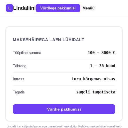
Lindaliini
L
Võrdlege pakkumisi
Menüü
MAKSEHÄIREGA LAEN LÜHIDALT
100 – 3000 €
Tüüpiline summa
1 – 36 kuud
Tähtaeg
turu kõrgemas otsas
Intress
sageli tagatiseta
Tagatis
Võrdle pakkumisi
Lindaliini ei väljasta laene ega garanteeri heakskiitu. Kehtiva maksehäire korral teeb