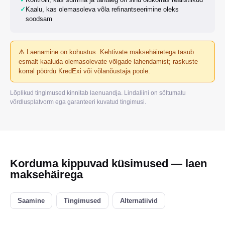
✓
Kaalu, kas olemasoleva võla refinantseerimine oleks
soodsam
⚠
Laenamine on kohustus. Kehtivate maksehäiretega tasub
esmalt kaaluda olemasolevate võlgade lahendamist; raskuste
korral pöördu KredExi või võlanõustaja poole.
Lõplikud tingimused kinnitab laenuandja. Lindaliini on sõltumatu
võrdlusplatvorm ega garanteeri kuvatud tingimusi.
Korduma kippuvad küsimused — laen
maksehäirega
Saamine
Tingimused
Alternatiivid