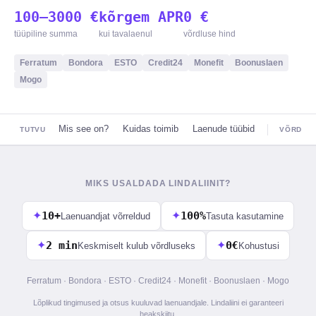
100–3000 €
kõrgem APR
0 €
tüüpiline summa
kui tavalaenul
võrdluse hind
Ferratum
Bondora
ESTO
Credit24
Monefit
Boonuslaen
Mogo
Mis see on?
Kuidas toimib
Laenude tüübid
TUTVU
VÕRDLU
MIKS USALDADA LINDALIINIT?
✦
10+
✦
100%
Laenuandjat võrreldud
Tasuta kasutamine
✦
2 min
✦
0€
Keskmiselt kulub võrdluseks
Kohustusi
Ferratum · Bondora · ESTO · Credit24 · Monefit · Boonuslaen · Mogo
Lõplikud tingimused ja otsus kuuluvad laenuandjale. Lindaliini ei garanteeri
heakskiitu.