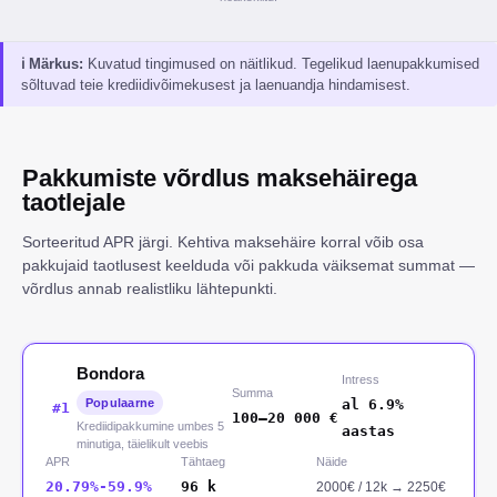
ℹ
Märkus
:
Kuvatud tingimused on näitlikud. Tegelikud laenupakkumised
sõltuvad teie krediidivõimekusest ja laenuandja hindamisest.
Pakkumiste võrdlus maksehäirega
taotlejale
Sorteeritud APR järgi. Kehtiva maksehäire korral võib osa
pakkujaid taotlusest keelduda või pakkuda väiksemat summat —
võrdlus annab realistliku lähtepunkti.
Bondora
Intress
Summa
Populaarne
al 6.9%
#
1
100
–
20 000
€
Krediidipakkumine umbes 5
aastas
minutiga, täielikult veebis
APR
Tähtaeg
Näide
20.79%-59.9%
96
k
2000
€ /
12
k
→
2250€