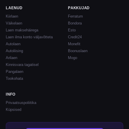
LAENUD
PAKKUJAD
Kiirlaen
Ferratum
Väikelaen
Bondora
Laen maksehäirega
Esto
Laen ilma konto väljavõtteta
Credit24
Autolaen
Monefit
Autoliising
Boonuslaen
Arilaen
Mogo
Kinnisvara tagatisel
Pangalaen
Tookohata
INFO
Privaatsuspoliitika
Küpsised