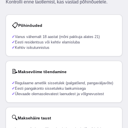
Kontrolli enne taotlemist, kas vastad põhinõuetele.
📋
Põhinõuded
✓
Vanus vähemalt 18 aastat (mõni pakkuja alates 21)
✓
Eesti residentsus või kehtiv elamisluba
✓
Kehtiv isikutunnistus
📝
Maksevõime tõendamine
✓
Regulaarne ametlik sissetulek (palgatõend, pangaväljavõte)
✓
Eesti pangakonto sissetuleku laekumisega
✓
Ülevaade olemasolevatest laenudest ja võlgnevustest
🔍
Maksehäire taust