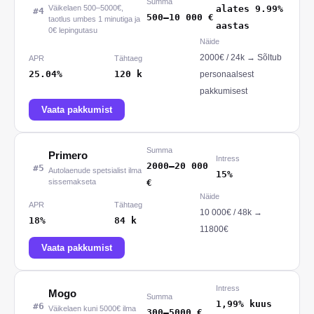
Summa
Väikelaen 500–5000€,
alates 9.99%
#
4
500
–
10 000
€
taotlus umbes 1 minutiga ja
aastas
0€ lepingutasu
Näide
2000
€ /
24
k
→
Sõltub
APR
Tähtaeg
25.04%
120
k
personaalsest
pakkumisest
Vaata pakkumist
Summa
Primero
Intress
2000
–
20 000
#
5
Autolaenude spetsialist ilma
15%
sissemakseta
€
Näide
APR
Tähtaeg
10 000
€ /
48
k
→
18%
84
k
11800€
Vaata pakkumist
Intress
Mogo
Summa
1,99% kuus
#
6
Väikelaen kuni 5000€ ilma
300
–
5000
€