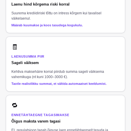
Laenu hind kõrgema riski korral
Suurema krediidiriski tõttu on intress kõrgem kui tavalisel
väikelaenul.
Määrab kuumakse ja koos tasudega kogukulu.
🧾
LAENUSUMMA PIIR
Sageli väiksem
Kehtiva maksehäire korral piirdub summa sageli väiksema
vahemikuga (nt kuni 1000–3000 €).
Taotle realistlikku summat, et vältida automaatset keeldumist.
🔁
ENNETÄHTAEGNE TAGASIMAKSE
Õigus maksta varem tagasi
EL regulatsioon tagab õiguse laen ennetähtaegselt tasuda ja