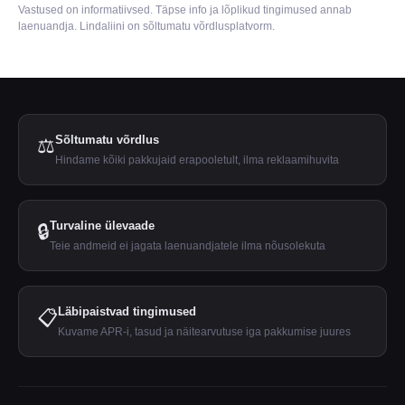
Vastused on informatiivsed. Täpse info ja lõplikud tingimused annab
laenuandja. Lindaliini on sõltumatu võrdlusplatvorm.
Sõltumatu võrdlus
⚖️
Hindame kõiki pakkujaid erapooletult, ilma reklaamihuvita
Turvaline ülevaade
🔒
Teie andmeid ei jagata laenuandjatele ilma nõusolekuta
Läbipaistvad tingimused
📋
Kuvame APR-i, tasud ja näitearvutuse iga pakkumise juures