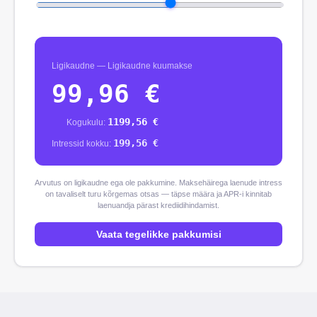
Ligikaudne
—
Ligikaudne kuumakse
99,96
€
1199,56
€
Kogukulu
:
199,56
€
Intressid kokku
:
Arvutus on ligikaudne ega ole pakkumine. Maksehäirega laenude intress
on tavaliselt turu kõrgemas otsas — täpse määra ja APR-i kinnitab
laenuandja pärast krediidihindamist.
Vaata tegelikke pakkumisi