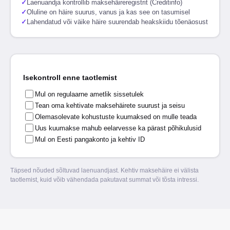
✓
Laenuandja kontrollib maksehäireregistrit (Creditinfo)
✓
Oluline on häire suurus, vanus ja kas see on tasumisel
✓
Lahendatud või väike häire suurendab heakskiidu tõenäosust
Isekontroll enne taotlemist
Mul on regulaarne ametlik sissetulek
Tean oma kehtivate maksehäirete suurust ja seisu
Olemasolevate kohustuste kuumaksed on mulle teada
Uus kuumakse mahub eelarvesse ka pärast põhikulusid
Mul on Eesti pangakonto ja kehtiv ID
Täpsed nõuded sõltuvad laenuandjast. Kehtiv maksehäire ei välista
taotlemist, kuid võib vähendada pakutavat summat või tõsta intressi.