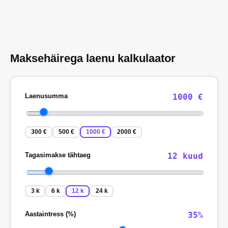
Maksehäirega laenu kalkulaator
Laenusumma
1000
€
300 €
500 €
1000 €
2000 €
Tagasimakse tähtaeg
12
kuud
3 k
6 k
12 k
24 k
Aastaintress (%)
35
%