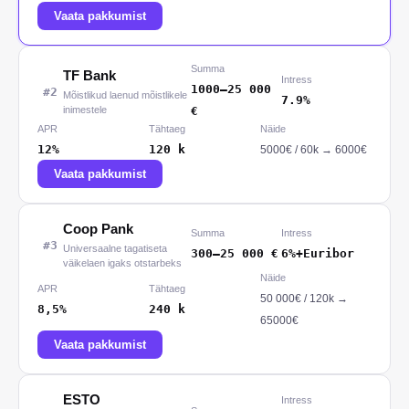
Vaata pakkumist
Summa
TF Bank
Intress
1000
–
25 000
#
2
Mõistlikud laenud mõistlikele
7.9%
inimestele
€
APR
Tähtaeg
Näide
12%
120
k
5000
€ /
60
k
→
6000€
Vaata pakkumist
Coop Pank
Summa
Intress
#
3
Universaalne tagatiseta
300
–
25 000
€
6%+Euribor
väikelaen igaks otstarbeks
Näide
APR
Tähtaeg
50 000
€ /
120
k
→
8,5%
240
k
65000€
Vaata pakkumist
ESTO
Intress