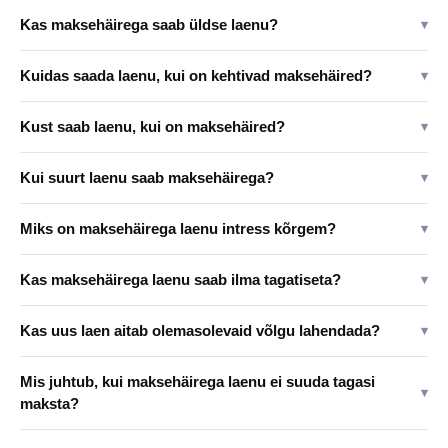
Kas maksehäirega saab üldse laenu?
▾
Kuidas saada laenu, kui on kehtivad maksehäired?
▾
Kust saab laenu, kui on maksehäired?
▾
Kui suurt laenu saab maksehäirega?
▾
Miks on maksehäirega laenu intress kõrgem?
▾
Kas maksehäirega laenu saab ilma tagatiseta?
▾
Kas uus laen aitab olemasolevaid võlgu lahendada?
▾
Mis juhtub, kui maksehäirega laenu ei suuda tagasi
▾
maksta?