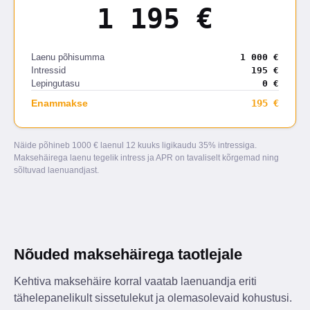
1 195 €
Laenu põhisumma
1 000 €
Intressid
195 €
Lepingutasu
0 €
Enammakse
195 €
Näide põhineb 1000 € laenul 12 kuuks ligikaudu 35% intressiga.
Maksehäirega laenu tegelik intress ja APR on tavaliselt kõrgemad ning
sõltuvad laenuandjast.
Nõuded maksehäirega taotlejale
Kehtiva maksehäire korral vaatab laenuandja eriti
tähelepanelikult sissetulekut ja olemasolevaid kohustusi.