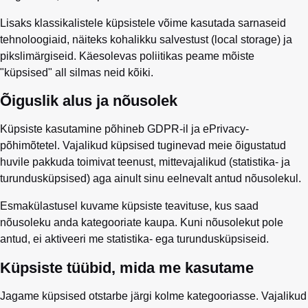
Lisaks klassikalistele küpsistele võime kasutada sarnaseid
tehnoloogiaid, näiteks kohalikku salvestust (local storage) ja
pikslimärgiseid. Käesolevas poliitikas peame mõiste
"küpsised" all silmas neid kõiki.
Õiguslik alus ja nõusolek
Küpsiste kasutamine põhineb GDPR-il ja ePrivacy-
põhimõtetel. Vajalikud küpsised tuginevad meie õigustatud
huvile pakkuda toimivat teenust, mittevajalikud (statistika- ja
turundusküpsised) aga ainult sinu eelnevalt antud nõusolekul.
Esmakülastusel kuvame küpsiste teavituse, kus saad
nõusoleku anda kategooriate kaupa. Kuni nõusolekut pole
antud, ei aktiveeri me statistika- ega turundusküpsiseid.
Küpsiste tüübid, mida me kasutame
Jagame küpsised otstarbe järgi kolme kategooriasse. Vajalikud