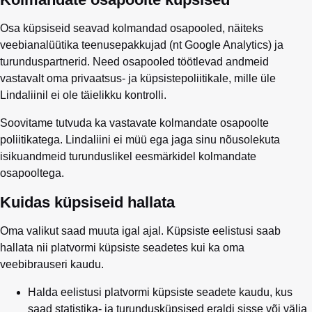
Osa küpsiseid seavad kolmandad osapooled, näiteks
veebianalüütika teenusepakkujad (nt Google Analytics) ja
turunduspartnerid. Need osapooled töötlevad andmeid
vastavalt oma privaatsus- ja küpsistepoliitikale, mille üle
Lindaliinil ei ole täielikku kontrolli.
Soovitame tutvuda ka vastavate kolmandate osapoolte
poliitikatega. Lindaliini ei müü ega jaga sinu nõusolekuta
isikuandmeid turunduslikel eesmärkidel kolmandate
osapooltega.
Kuidas küpsiseid hallata
Oma valikut saad muuta igal ajal. Küpsiste eelistusi saab
hallata nii platvormi küpsiste seadetes kui ka oma
veebibrauseri kaudu.
Halda eelistusi platvormi küpsiste seadete kaudu, kus
saad statistika- ja turundusküpsised eraldi sisse või välja