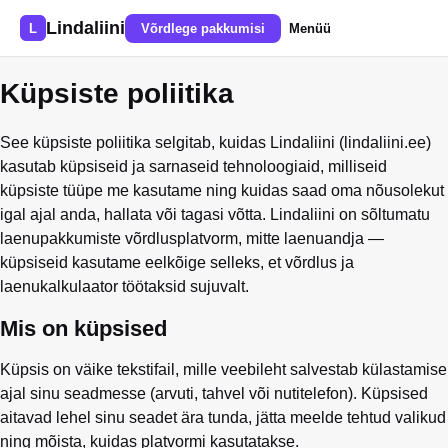
Lindaliini
L
Võrdlege pakkumisi
Menüü
Küpsiste poliitika
See küpsiste poliitika selgitab, kuidas Lindaliini (lindaliini.ee)
kasutab küpsiseid ja sarnaseid tehnoloogiaid, milliseid
küpsiste tüüpe me kasutame ning kuidas saad oma nõusolekut
igal ajal anda, hallata või tagasi võtta. Lindaliini on sõltumatu
laenupakkumiste võrdlusplatvorm, mitte laenuandja —
küpsiseid kasutame eelkõige selleks, et võrdlus ja
laenukalkulaator töötaksid sujuvalt.
Mis on küpsised
Küpsis on väike tekstifail, mille veebileht salvestab külastamise
ajal sinu seadmesse (arvuti, tahvel või nutitelefon). Küpsised
aitavad lehel sinu seadet ära tunda, jätta meelde tehtud valikud
ning mõista, kuidas platvormi kasutatakse.