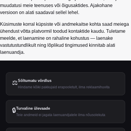
muudatusi meie teenuses või õigusaktides. Ajakohane
versioon on alati saadaval sellel lehel.
Küsimuste korral küpsiste või andmekaitse kohta saad meiega
ühendust võtta platvormil toodud kontaktide kaudu. Tuletame
meelde, et laenamine on rahaline kohustus — laenake
vastutustundlikult ning lõplikud tingimused kinnitab alati
laenuandja.
Sõltumatu võrdlus
⚖️
Hindame kõiki pakkujaid erapooletult, ilma reklaamihuvita
Turvaline ülevaade
🔒
Teie andmeid ei jagata laenuandjatele ilma nõusolekuta