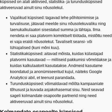
küpsised on alati aktiivsed, statistika- ja turundusküpsised
aktiveeruvad ainult sinu nõusolekul.
Vajalikud küpsised: tagavad lehe põhitoimimise ja
turvalisuse, jätavad meelde sinu nõusolekuvaliku ning
laenukalkulaatori sisestatud summa ja tähtaja. Ilma
nendeta ei saa platvorm korrektselt töötada, mistõttu need
ei vaja eraldi nõusolekut. Tavaliselt seansi- või
lühiajalised (kuni mõni kuu).
Statistikaküpsised: aitavad mõista, kuidas külastajad
platvormi kasutavad — milliseid pakkumisi võrreldakse ja
kuidas kalkulaatorit kasutatakse. Andmeid kasutame
koondatud ja anonümiseeritud kujul, näiteks Google
Analyticsi abil, et teenust parandada.
Turundusküpsised: võimaldavad mõõta kampaaniate
tõhusust ja kuvada asjakohasemat sisu. Neid seavad
sageli kolmandate osapoolte partnerid ning need
aktiveeruvad ainult sinu nõusolekul.
Kolmandate osapoolte küpsised