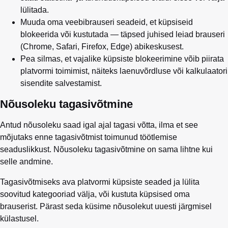
lülitada.
Muuda oma veebibrauseri seadeid, et küpsiseid
blokeerida või kustutada — täpsed juhised leiad brauseri
(Chrome, Safari, Firefox, Edge) abikeskusest.
Pea silmas, et vajalike küpsiste blokeerimine võib piirata
platvormi toimimist, näiteks laenuvõrdluse või kalkulaatori
sisendite salvestamist.
Nõusoleku tagasivõtmine
Antud nõusoleku saad igal ajal tagasi võtta, ilma et see
mõjutaks enne tagasivõtmist toimunud töötlemise
seaduslikkust. Nõusoleku tagasivõtmine on sama lihtne kui
selle andmine.
Tagasivõtmiseks ava platvormi küpsiste seaded ja lülita
soovitud kategooriad välja, või kustuta küpsised oma
brauserist. Pärast seda küsime nõusolekut uuesti järgmisel
külastusel.