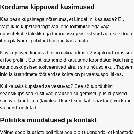
Korduma kippuvad küsimused
Kas pean küpsistega nõustuma, et Lindaliini kasutada? Ei.
Vajalikud küpsised tagavad lehe toimimise ega vaja
nõusolekut, statistika- ja turundusküpsistest võid aga keelduda
ilma platvormi põhifunktsioone kaotamata.
Kas küpsised koguvad minu isikuandmeid? Vajalikud küpsised
ei loo profiili. Statistikaandmeid kasutame koondatud kujul ning
turundusküpsised aktiveeruvad ainult sinu nõusolekul. Täpsem
info isikuandmete töötlemise kohta on privaatsuspoliitikas.
Kui kauaks küpsised salvestuvad? See sõltub tüübist:
seansiküpsised kustuvad brauseri sulgemisel, püsiküpsised
säilivad kindla aja (tavaliselt kuust kuni kahe aastani) või kuni
sa need kustutad.
Poliitika muudatused ja kontakt
Võime seda küpsiste poliitikat aeg-ajalt uuendada, et kajastada