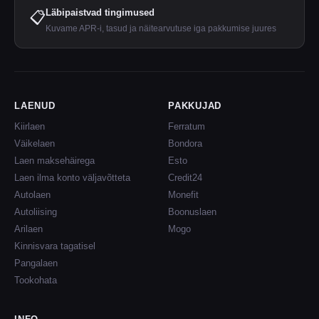
Läbipaistvad tingimused
📋
Kuvame APR-i, tasud ja näitearvutuse iga pakkumise juures
LAENUD
PAKKUJAD
Kiirlaen
Ferratum
Väikelaen
Bondora
Laen maksehäirega
Esto
Laen ilma konto väljavõtteta
Credit24
Autolaen
Monefit
Autoliising
Boonuslaen
Arilaen
Mogo
Kinnisvara tagatisel
Pangalaen
Tookohata