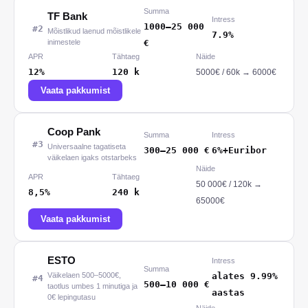
Summa
TF Bank
Intress
1000
–
25 000
#
2
Mõistlikud laenud mõistlikele
7.9%
inimestele
€
APR
Tähtaeg
Näide
12%
120
k
5000
€ /
60
k
→
6000€
Vaata pakkumist
Coop Pank
Summa
Intress
#
3
Universaalne tagatiseta
300
–
25 000
€
6%+Euribor
väikelaen igaks otstarbeks
Näide
APR
Tähtaeg
50 000
€ /
120
k
→
8,5%
240
k
65000€
Vaata pakkumist
ESTO
Intress
Summa
Väikelaen 500–5000€,
alates 9.99%
#
4
500
–
10 000
€
taotlus umbes 1 minutiga ja
aastas
0€ lepingutasu