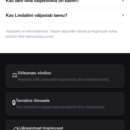
Kas laen ilma väljavõtteta on kallim?
▾
Kas Lindaliini väljastab laenu?
▾
Vastused on informatiivsed. Täpse väljavõtte nõude ja tingimuste kohta
pöördu otse laenuandja poole.
Sõltumatu võrdlus
⚖️
Hindame kõiki pakkujaid erapooletult, ilma reklaamihuvita
Turvaline ülevaade
🔒
Teie andmeid ei jagata laenuandjatele ilma nõusolekuta
Läbipaistvad tingimused