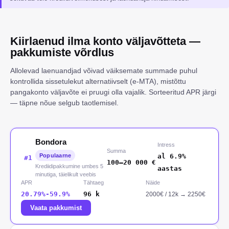
Kiirlaenud ilma konto väljavõtteta —
pakkumiste võrdlus
Allolevad laenuandjad võivad väiksemate summade puhul
kontrollida sissetulekut alternatiivselt (e-MTA), mistõttu
pangakonto väljavõte ei pruugi olla vajalik. Sorteeritud APR järgi
— täpne nõue selgub taotlemisel.
Bondora
Intress
Summa
Populaarne
al 6.9%
#
1
100
–
20 000
€
Krediidipakkumine umbes 5
aastas
minutiga, täielikult veebis
APR
Tähtaeg
Näide
20.79%-59.9%
96
k
2000
€ /
12
k
→
2250€
Vaata pakkumist