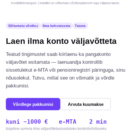
krediidihinnangust. Lindaliini on sõltumatu võrdlusplatvorm ega väljasta laene.
Sõltumatu võrdlus
Ilma kohustuseta
Tasuta
Laen ilma konto väljavõtteta
Teatud tingimustel saab kiirlaenu ka pangakonto
väljavõtet esitamata — laenuandja kontrollib
sissetulekut e-MTA või pensioniregistri päringuga, sinu
nõusolekul. Tutvu, millal see on võimalik ja võrdle
pakkumisi.
Võrdlege pakkumisi
Arvuta kuumakse
kuni ~1000 €
e-MTA
2 min
tüüpiline summa ilma väljavõtteta
sissetuleku kontroll
võrdluseks