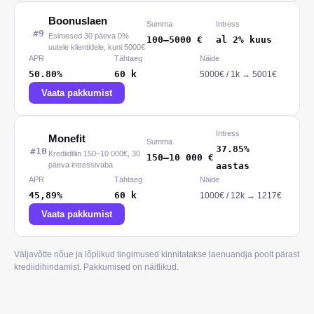
Boonuslaen
Summa
Intress
#
9
Esimesed 30 päeva 0%
100
–
5000
€
al 2% kuus
uutele klientidele, kuni 5000€
APR
Tähtaeg
Näide
50.80%
60
k
5000
€ /
1
k
→
5001€
Vaata pakkumist
Intress
Monefit
Summa
37.85%
#
10
Krediidiliin 150–10 000€, 30
150
–
10 000
€
päeva intressivaba
aastas
APR
Tähtaeg
Näide
45,89%
60
k
1000
€ /
12
k
→
1217€
Vaata pakkumist
Väljavõtte nõue ja lõplikud tingimused kinnitatakse laenuandja poolt pärast
krediidihindamist. Pakkumised on näitlikud.