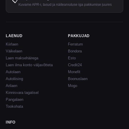
📋
Kuvame APR-i, tasud ja näitearvutuse iga pakkumise juures
LAENUD
PAKKUJAD
Kiirlaen
Ferratum
Väikelaen
Bondora
Laen maksehäirega
Esto
Laen ilma konto väljavõtteta
Credit24
Autolaen
Monefit
Autoliising
Boonuslaen
Arilaen
Mogo
Kinnisvara tagatisel
Pangalaen
Tookohata
INFO