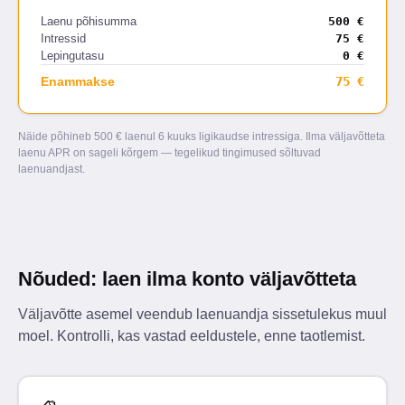
Laenu põhisumma
500 €
Intressid
75 €
Lepingutasu
0 €
Enammakse
75 €
Näide põhineb 500 € laenul 6 kuuks ligikaudse intressiga. Ilma väljavõtteta
laenu APR on sageli kõrgem — tegelikud tingimused sõltuvad
laenuandjast.
Nõuded: laen ilma konto väljavõtteta
Väljavõtte asemel veendub laenuandja sissetulekus muul
moel. Kontrolli, kas vastad eeldustele, enne taotlemist.