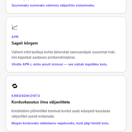
Suuremaks summaks valmistu väljavõtte esitamiseks.
📈
APR
Sageli kõrgem
Vähem infot taotleja kohta tähendab laenuandjale suuremat riski,
mis kajastub aastases protsendimääras.
Võrdle APR-i, mitte ainult intressi — see näitab tegelikku kulu.
🔁
KREDIIDIKONTO
Korduvkasutus ilma väljavõtteta
Krediidiliini põhimõttel toimivat kontot saab edaspidi kasutada
väljavõtet uuesti esitamata.
Mugav korduvaks väikelaenu vajaduseks, kuid jälgi limiidi kulu.