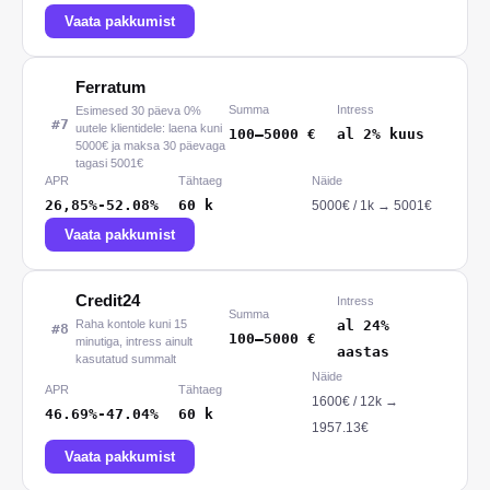
Vaata pakkumist
Ferratum
Summa
Intress
Esimesed 30 päeva 0%
#
7
uutele klientidele: laena kuni
100
–
5000
€
al 2% kuus
5000€ ja maksa 30 päevaga
tagasi 5001€
APR
Tähtaeg
Näide
26,85%-52.08%
60
k
5000
€ /
1
k
→
5001€
Vaata pakkumist
Credit24
Intress
Summa
Raha kontole kuni 15
al 24%
#
8
100
–
5000
€
minutiga, intress ainult
aastas
kasutatud summalt
Näide
APR
Tähtaeg
1600
€ /
12
k
→
46.69%-47.04%
60
k
1957.13€
Vaata pakkumist