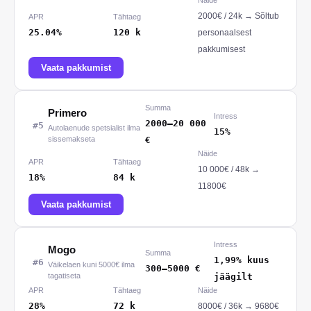
Näide
2000
€ /
24
k
→
Sõltub
APR
Tähtaeg
25.04%
120
k
personaalsest
pakkumisest
Vaata pakkumist
Summa
Primero
Intress
2000
–
20 000
#
5
Autolaenude spetsialist ilma
15%
sissemakseta
€
Näide
APR
Tähtaeg
10 000
€ /
48
k
→
18%
84
k
11800€
Vaata pakkumist
Intress
Mogo
Summa
1,99% kuus
#
6
Väikelaen kuni 5000€ ilma
300
–
5000
€
tagatiseta
jäägilt
APR
Tähtaeg
Näide
28%
72
k
8000
€ /
36
k
→
9680€