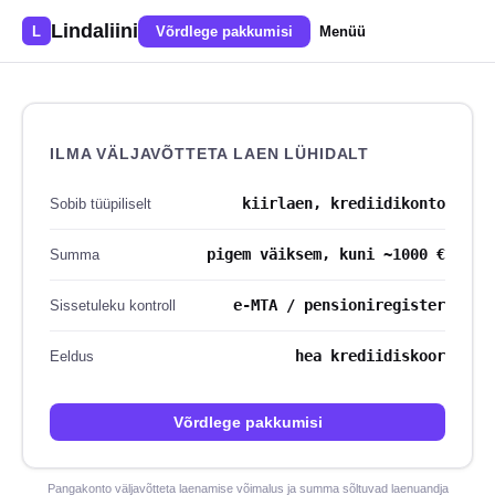
Lindaliini
L
Võrdlege pakkumisi
Menüü
ILMA VÄLJAVÕTTETA LAEN LÜHIDALT
kiirlaen, krediidikonto
Sobib tüüpiliselt
pigem väiksem, kuni ~1000 €
Summa
e-MTA / pensioniregister
Sissetuleku kontroll
hea krediidiskoor
Eeldus
Võrdlege pakkumisi
Pangakonto väljavõtteta laenamise võimalus ja summa sõltuvad laenuandja