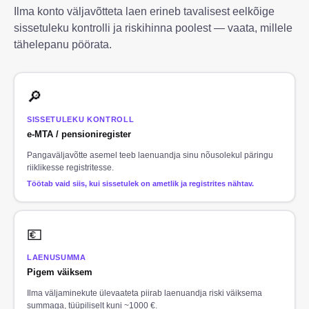
Ilma konto väljavõtteta laen erineb tavalisest eelkõige
sissetuleku kontrolli ja riskihinna poolest — vaata, millele
tähelepanu pöörata.
🔎
SISSETULEKU KONTROLL
e-MTA / pensioniregister
Pangaväljavõtte asemel teeb laenuandja sinu nõusolekul päringu
riiklikesse registritesse.
Töötab vaid siis, kui sissetulek on ametlik ja registrites nähtav.
💶
LAENUSUMMA
Pigem väiksem
Ilma väljaminekute ülevaateta piirab laenuandja riski väiksema
summaga, tüüpiliselt kuni ~1000 €.