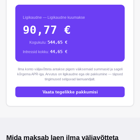
Ligikaudne
—
Ligikaudne kuumakse
90,77
€
544,65
€
Kogukulu
:
44,65
€
Intressid kokku
:
Ilma konto väljavõtteta antakse pigem väiksemaid summasid ja sageli
kõrgema APR-iga. Arvutus on ligikaudne ega ole pakkumine — täpsed
tingimused selguvad laenuandjalt.
Vaata tegelikke pakkumisi
Mida maksab laen ilma väljavõtteta