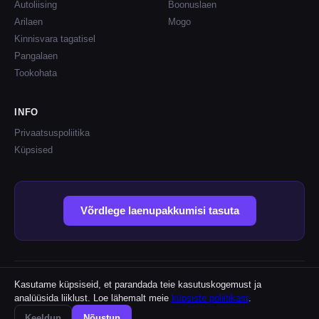
Autoliising
Boonuslaen
Arilaen
Mogo
Kinnisvara tagatisel
Pangalaen
Tookohata
INFO
Privaatsuspoliitika
Küpsised
Võrdlege laenupakkumisi tasuta
Lindaliini on sõltumatu võrdlusplatvorm. Me ei väljasta laene ega
Kasutame küpsiseid, et parandada teie kasutuskogemust ja
Lindaliini
garanteeri laenutingimusi. Lõplikud tingimused kontrollige otse
analüüsida liiklust. Loe lähemalt meie
küpsiste poliitikast
.
laenuandjalt.
© 2026 Lindaliini
Keeldun
Nõustun