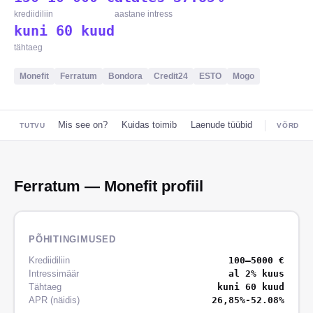
krediidiliin
aastane intress
kuni 60 kuud
tähtaeg
Monefit
Ferratum
Bondora
Credit24
ESTO
Mogo
Mis see on?
Kuidas toimib
Laenude tüübid
TUTVU
VÕRDLU
Ferratum
—
Monefit profiil
PÕHITINGIMUSED
Krediidiliin
100–5000 €
Intressimäär
al 2% kuus
Tähtaeg
kuni 60 kuud
APR (näidis)
26,85%-52.08%