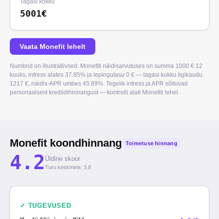
Tagasi kokku
5001€
Vaata Monefit lehelt
Numbrid on illustratiivsed: Monefiti näidisarvutuses on summa 1000 € 12
kuuks, intress alates 37.85% ja lepingutasu 0 € — tagasi kokku ligikaudu
1217 €, näidis-APR umbes 45.89%. Tegelik intress ja APR sõltuvad
personaalsest krediidihinnangust — kontrolli alati Monefiti lehel.
Monefit koondhinnang
Toimetuse hinnang
4.2
Üldine skoor
Turu keskmine
: 3.8
✓
TUGEVUSED