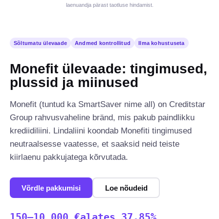
laenuandja pärast taotluse hindamist.
Sõltumatu ülevaade
Andmed kontrollitud
Ilma kohustuseta
Monefit ülevaade: tingimused,
plussid ja miinused
Monefit (tuntud ka SmartSaver nime all) on Creditstar
Group rahvusvaheline bränd, mis pakub paindlikku
krediidiliini. Lindaliini koondab Monefiti tingimused
neutraalsesse vaatesse, et saaksid neid teiste
kiirlaenu pakkujatega kõrvutada.
Võrdle pakkumisi
Loe nõudeid
150–10 000 €
alates 37.85%