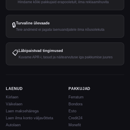
Hindame kõiki pakkujaid erapooletult, ilma reklaamihuvita
Turvaline ülevaade
🔒
Teie andmeid ei jagata laenuandjatele ilma nõusolekuta
Läbipaistvad tingimused
📋
Kuvame APR-i, tasud ja näitearvutuse iga pakkumise juures
LAENUD
PAKKUJAD
Kiirlaen
Ferratum
Väikelaen
Bondora
Laen maksehäirega
Esto
Laen ilma konto väljavõtteta
Credit24
Autolaen
Monefit