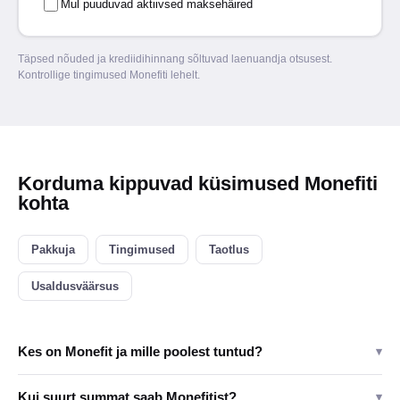
Mul puuduvad aktiivsed maksehäired
Täpsed nõuded ja krediidihinnang sõltuvad laenuandja otsusest.
Kontrollige tingimused Monefiti lehelt.
Korduma kippuvad küsimused Monefiti
kohta
Pakkuja
Tingimused
Taotlus
Usaldusväärsus
Kes on Monefit ja mille poolest tuntud?
▾
Kui suurt summat saab Monefitist?
▾