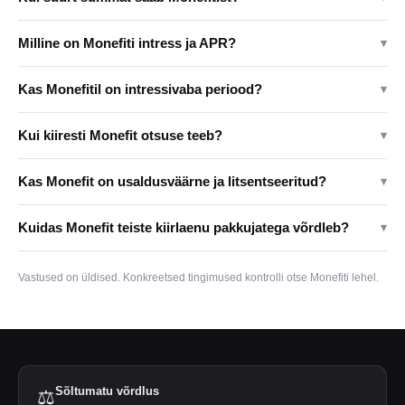
Milline on Monefiti intress ja APR?
▾
Kas Monefitil on intressivaba periood?
▾
Kui kiiresti Monefit otsuse teeb?
▾
Kas Monefit on usaldusväärne ja litsentseeritud?
▾
Kuidas Monefit teiste kiirlaenu pakkujatega võrdleb?
▾
Vastused on üldised. Konkreetsed tingimused kontrolli otse Monefiti lehel.
Sõltumatu võrdlus
⚖️