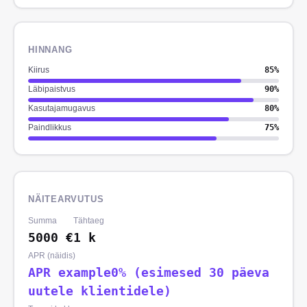
HINNANG
Kiirus
85
%
Läbipaistvus
90
%
Kasutajamugavus
80
%
Paindlikkus
75
%
NÄITEARVUTUS
Summa
Tähtaeg
5000
€
1
k
APR (näidis)
APR example0% (esimesed 30 päeva
uutele klientidele)