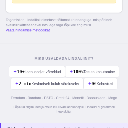
Tegemist on Lindaliini toimetuse sõltumatu hinnanguga, mis põhineb
avalikult kättesaadaval infol ega taga lõplikke tingimusi.
Vaata hindamise metoodikat
MIKS USALDADA LINDALIINIT?
✦
10+
✦
100%
Laenuandjat võrreldud
Tasuta kasutamine
✦
2 min
✦
0€
Keskmiselt kulub võrdluseks
Kohustusi
Ferratum · Bondora · ESTO · Credit24 · Monefit · Boonuslaen · Mogo
Lõplikud tingimused ja otsus kuuluvad laenuandjale. Lindaliini ei garanteeri
heakskiitu.