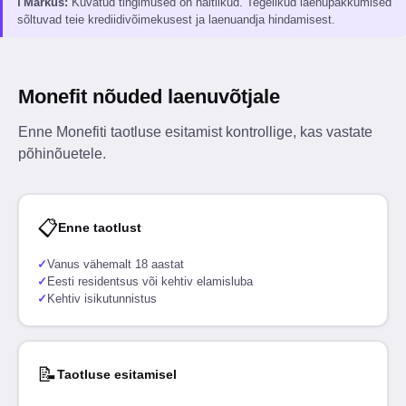
ℹ
Märkus
:
Kuvatud tingimused on näitlikud. Tegelikud laenupakkumised
sõltuvad teie krediidivõimekusest ja laenuandja hindamisest.
Monefit nõuded laenuvõtjale
Enne Monefiti taotluse esitamist kontrollige, kas vastate
põhinõuetele.
📋
Enne taotlust
✓
Vanus vähemalt 18 aastat
✓
Eesti residentsus või kehtiv elamisluba
✓
Kehtiv isikutunnistus
📝
Taotluse esitamisel