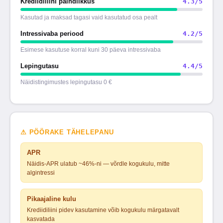
Krediidiliini paindlikkus
4.3
/5
Kasutad ja maksad tagasi vaid kasutatud osa pealt
Intressivaba periood
4.2
/5
Esimese kasutuse korral kuni 30 päeva intressivaba
Lepingutasu
4.4
/5
Näidistingimustes lepingutasu 0 €
⚠
PÖÖRAKE TÄHELEPANU
APR
Näidis-APR ulatub ~46%-ni — võrdle kogukulu, mitte
algintressi
Pikaajaline kulu
Krediidiliini pidev kasutamine võib kogukulu märgatavalt
kasvatada