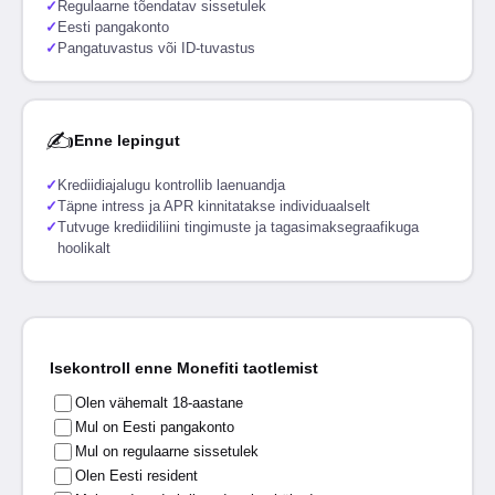
✓
Regulaarne tõendatav sissetulek
✓
Eesti pangakonto
✓
Pangatuvastus või ID-tuvastus
✍
Enne lepingut
✓
Krediidiajalugu kontrollib laenuandja
✓
Täpne intress ja APR kinnitatakse individuaalselt
✓
Tutvuge krediidiliini tingimuste ja tagasimaksegraafikuga
hoolikalt
Isekontroll enne Monefiti taotlemist
Olen vähemalt 18-aastane
Mul on Eesti pangakonto
Mul on regulaarne sissetulek
Olen Eesti resident