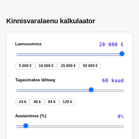
Kinnisvaralaenu kalkulaator
Laenusumma
20 000
€
5 000 €
10 000 €
25 000 €
50 000 €
Tagasimakse tähtaeg
60
kuud
24 k
48 k
84 k
120 k
Aastaintress (%)
9
%