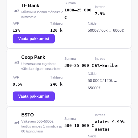
Summa
TF Bank
Intress
1000
–
25 000
#
2
Mõistlikud laenud mõistlikele
7.9%
inimestele
€
APR
Tähtaeg
Näide
12%
120
k
5000
€ /
60
k
→
6000€
Vaata pakkumist
Coop Pank
Summa
Intress
#
3
Universaalne tagatiseta
300
–
25 000
€
6%+Euribor
väikelaen igaks otstarbeks
Näide
APR
Tähtaeg
50 000
€ /
120
k
→
8,5%
240
k
65000€
Vaata pakkumist
ESTO
Intress
Summa
Väikelaen 500–5000€,
alates 9.99%
#
4
500
–
10 000
€
taotlus umbes 1 minutiga ja
aastas
0€ lepingutasu
Näide