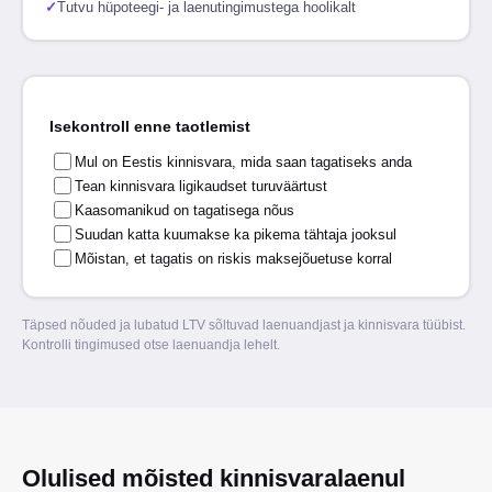
✓
Tutvu hüpoteegi- ja laenutingimustega hoolikalt
Isekontroll enne taotlemist
Mul on Eestis kinnisvara, mida saan tagatiseks anda
Tean kinnisvara ligikaudset turuväärtust
Kaasomanikud on tagatisega nõus
Suudan katta kuumakse ka pikema tähtaja jooksul
Mõistan, et tagatis on riskis maksejõuetuse korral
Täpsed nõuded ja lubatud LTV sõltuvad laenuandjast ja kinnisvara tüübist.
Kontrolli tingimused otse laenuandja lehelt.
Olulised mõisted kinnisvaralaenul