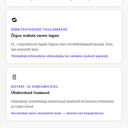
🔁
ENNETÄHTAEGNE TAGASIMAKSE
Õigus maksta varem tagasi
EL-i regulatsioon tagab õiguse laen ennetähtaegselt tasuda. Küsi,
kas kaasneb tasu.
Võimaldab intressikulu vähendada, kui rahaline olukord paraneb.
📄
NOTARI- JA HINDAMISTASU
Ühekordsed lisatasud
Hüpoteegi seadmisega kaasnevad tavaliselt kinnisvara hindamise
ja notari kulud.
Suurendab laenu alustamise kulu — arvesta see kogukulusse.