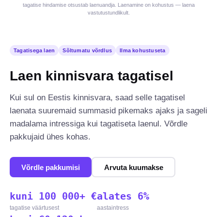
tagatise hindamise otsustab laenuandja. Laenamine on kohustus — laena
vastutustundlikult.
Tagatisega laen
Sõltumatu võrdlus
Ilma kohustuseta
Laen kinnisvara tagatisel
Kui sul on Eestis kinnisvara, saad selle tagatisel
laenata suuremaid summasid pikemaks ajaks ja sageli
madalama intressiga kui tagatiseta laenul. Võrdle
pakkujaid ühes kohas.
Võrdle pakkumisi
Arvuta kuumakse
kuni 100 000+ €
alates 6%
tagatise väärtusest
aastaintress