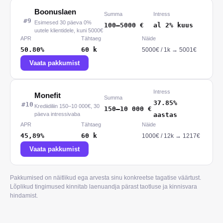
Boonuslaen
Summa
Intress
#
9
Esimesed 30 päeva 0%
100
–
5000
€
al 2% kuus
uutele klientidele, kuni 5000€
APR
Tähtaeg
Näide
50.80%
60
k
5000
€ /
1
k
→
5001€
Vaata pakkumist
Intress
Monefit
Summa
37.85%
#
10
Krediidiliin 150–10 000€, 30
150
–
10 000
€
päeva intressivaba
aastas
APR
Tähtaeg
Näide
45,89%
60
k
1000
€ /
12
k
→
1217€
Vaata pakkumist
Pakkumised on näitlikud ega arvesta sinu konkreetse tagatise väärtust.
Lõplikud tingimused kinnitab laenuandja pärast taotluse ja kinnisvara
hindamist.