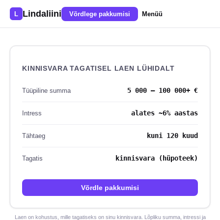
Lindaliini
L
Võrdlege pakkumisi
Menüü
KINNISVARA TAGATISEL LAEN LÜHIDALT
5 000 – 100 000+ €
Tüüpiline summa
alates ~6% aastas
Intress
kuni 120 kuud
Tähtaeg
kinnisvara (hüpoteek)
Tagatis
Võrdle pakkumisi
Laen on kohustus, mille tagatiseks on sinu kinnisvara. Lõpliku summa, intressi ja