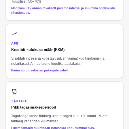
Tüüpiliselt 50–70%.
Madalam LTV annab tavaliselt parema intressi ja suurema heakskiidu
tõenäosuse.
📈
APR
Krediidi kulukuse määr (KKM)
Sisaldab intressi ja kõiki tasusid, sh võimalikud hindamis- ja
notaritasud. Annab laenu tegeliku aastakulu.
Parim võrdlusalus eri pakkujate vahel.
⏰
TÄHTAEG
Pikk tagasimakseperiood
Tagatisega laenu tähtaeg ulatub sageli kuni 120 kuuni. Pikem
tähtaeg vähendab kuumakset.
Pikem tähtaeg suurendab intresside kogusummat ajas.