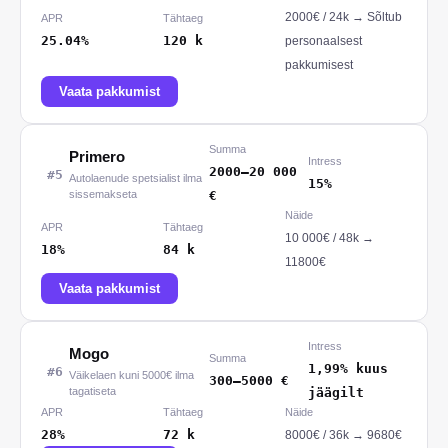
2000
€ /
24
k
→
Sõltub
APR
Tähtaeg
25.04%
120
k
personaalsest
pakkumisest
Vaata pakkumist
Summa
Primero
Intress
2000
–
20 000
#
5
Autolaenude spetsialist ilma
15%
sissemakseta
€
Näide
APR
Tähtaeg
10 000
€ /
48
k
→
18%
84
k
11800€
Vaata pakkumist
Intress
Mogo
Summa
1,99% kuus
#
6
Väikelaen kuni 5000€ ilma
300
–
5000
€
tagatiseta
jäägilt
APR
Tähtaeg
Näide
28%
72
k
8000
€ /
36
k
→
9680€