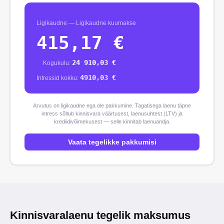
Ligikaudne
—
Ligikaudne kuumakse
415,17
€
24 910,03
€
Kogukulu
:
4910,03
€
Intressid kokku
:
Arvutus on ligikaudne ega ole pakkumine. Tagatisega laenu täpne
intress sõltub kinnisvara väärtusest, laenusuhtest (LTV) ja
krediidivõimekusest — selle kinnitab laenuandja.
Vaata tegelikke pakkumisi
Kinnisvaralaenu tegelik maksumus