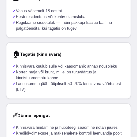
✓
Vanus vähemalt 18 aastat
✓
Eesti residentsus või kehtiv elamisluba
✓
Regulaarne sissetulek — mõni pakkuja kaalub ka ilma
palgatõendita, kui tagatis on tugev
🏠
Tagatis (kinnisvara)
✓
Kinnisvara kuulub sulle või kaasomanik annab nõusoleku
✓
Korter, maja või krunt, millel on turuväärtus ja
kinnistusraamatu kanne
✓
Laenusumma jääb tüüpiliselt 50–70% kinnisvara väärtusest
(LTV)
✍
Enne lepingut
✓
Kinnisvara hindamine ja hüpoteegi seadmine notari juures
✓
Krediidivõimekuse ja maksehäirete kontroll laenuandja poolt