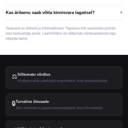
Kas ärilaenu saab võtta kinnisvara tagatisel?
▾
Vastused on üldised ja informatiivsed. Täpsema info saamiseks pöördu
otse laenuandja poole. LaenVõrdlus on sõltumatu võrdlusplatvorm ega
väljasta laene.
Sõltumatu võrdlus
⚖️
Hindame kõiki pakkujaid erapooletult, ilma reklaamihuvita
Turvaline ülevaade
🔒
Teie andmeid ei jagata laenuandjatele ilma nõusolekuta