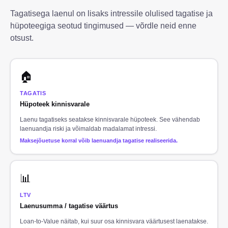
Tagatisega laenul on lisaks intressile olulised tagatise ja
hüpoteegiga seotud tingimused — võrdle neid enne
otsust.
🏠
TAGATIS
Hüpoteek kinnisvarale
Laenu tagatiseks seatakse kinnisvarale hüpoteek. See vähendab
laenuandja riski ja võimaldab madalamat intressi.
Maksejõuetuse korral võib laenuandja tagatise realiseerida.
📊
LTV
Laenusumma / tagatise väärtus
Loan-to-Value näitab, kui suur osa kinnisvara väärtusest laenatakse.