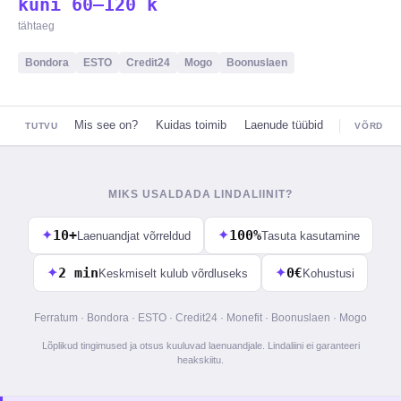
kuni 60–120 k
tähtaeg
Bondora
ESTO
Credit24
Mogo
Boonuslaen
Mis see on?
Kuidas toimib
Laenude tüübid
TUTVU
VÕRDLU
MIKS USALDADA LINDALIINIT?
✦
10+
✦
100%
Laenuandjat võrreldud
Tasuta kasutamine
✦
2 min
✦
0€
Keskmiselt kulub võrdluseks
Kohustusi
Ferratum · Bondora · ESTO · Credit24 · Monefit · Boonuslaen · Mogo
Lõplikud tingimused ja otsus kuuluvad laenuandjale. Lindaliini ei garanteeri
heakskiitu.