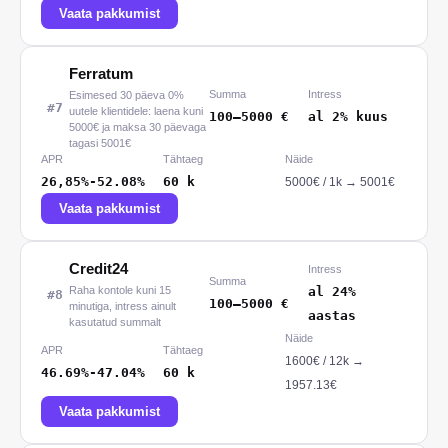
Vaata pakkumist
Ferratum
Summa
Intress
Esimesed 30 päeva 0%
#
7
uutele klientidele: laena kuni
100
–
5000
€
al 2% kuus
5000€ ja maksa 30 päevaga
tagasi 5001€
APR
Tähtaeg
Näide
26,85%-52.08%
60
k
5000
€ /
1
k
→
5001€
Vaata pakkumist
Credit24
Intress
Summa
Raha kontole kuni 15
al 24%
#
8
100
–
5000
€
minutiga, intress ainult
aastas
kasutatud summalt
Näide
APR
Tähtaeg
1600
€ /
12
k
→
46.69%-47.04%
60
k
1957.13€
Vaata pakkumist