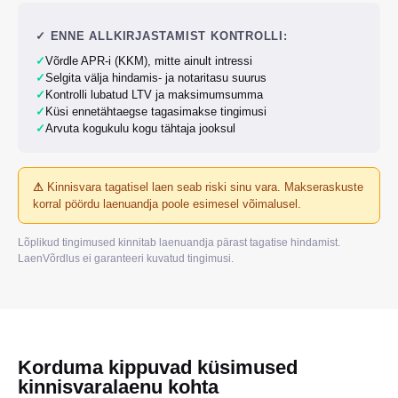
✓
ENNE ALLKIRJASTAMIST KONTROLLI:
✓
Võrdle APR-i (KKM), mitte ainult intressi
✓
Selgita välja hindamis- ja notaritasu suurus
✓
Kontrolli lubatud LTV ja maksimumsumma
✓
Küsi ennetähtaegse tagasimakse tingimusi
✓
Arvuta kogukulu kogu tähtaja jooksul
⚠
Kinnisvara tagatisel laen seab riski sinu vara. Makseraskuste
korral pöördu laenuandja poole esimesel võimalusel.
Lõplikud tingimused kinnitab laenuandja pärast tagatise hindamist.
LaenVõrdlus ei garanteeri kuvatud tingimusi.
Korduma kippuvad küsimused
kinnisvaralaenu kohta