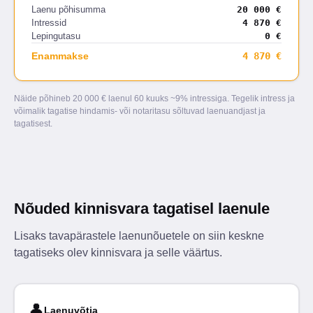
Laenu põhisumma
20 000 €
Intressid
4 870 €
Lepingutasu
0 €
Enammakse
4 870 €
Näide põhineb 20 000 € laenul 60 kuuks ~9% intressiga. Tegelik intress ja
võimalik tagatise hindamis- või notaritasu sõltuvad laenuandjast ja
tagatisest.
Nõuded kinnisvara tagatisel laenule
Lisaks tavapärastele laenunõuetele on siin keskne
tagatiseks olev kinnisvara ja selle väärtus.
👤
Laenuvõtja