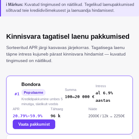
ℹ
Märkus
:
Kuvatud tingimused on näitlikud. Tegelikud laenupakkumised
sõltuvad teie krediidivõimekusest ja laenuandja hindamisest.
Kinnisvara tagatisel laenu pakkumised
Sorteeritud APR järgi kasvavas järjekorras. Tagatisega laenu
täpne intress kujuneb pärast kinnisvara hindamist — kuvatud
tingimused on näitlikud.
Bondora
Intress
Summa
Populaarne
al 6.9%
#
1
100
–
20 000
€
Krediidipakkumine umbes 5
aastas
minutiga, täielikult veebis
APR
Tähtaeg
Näide
20.79%-59.9%
96
k
2000
€ /
12
k
→
2250€
Vaata pakkumist