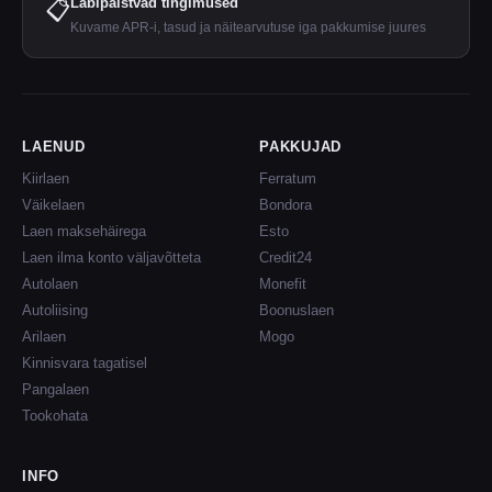
Läbipaistvad tingimused
📋
Kuvame APR-i, tasud ja näitearvutuse iga pakkumise juures
LAENUD
PAKKUJAD
Kiirlaen
Ferratum
Väikelaen
Bondora
Laen maksehäirega
Esto
Laen ilma konto väljavõtteta
Credit24
Autolaen
Monefit
Autoliising
Boonuslaen
Arilaen
Mogo
Kinnisvara tagatisel
Pangalaen
Tookohata
INFO