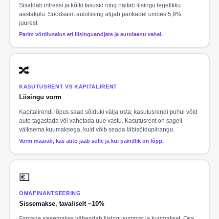
Sisaldab intressi ja kõiki tasusid ning näitab liisingu tegelikku
aastakulu. Soodsaim autoliising algab pankadel umbes 5,9%
juurest.
Parim võrdlusalus eri liisinguandjate ja autolaenu vahel.
🔀
KASUTUSRENT VS KAPITALIRENT
Liisingu vorm
Kapitalirendi lõpus saad sõiduki välja osta; kasutusrendi puhul võid
auto tagastada või vahetada uue vastu. Kasutusrent on sageli
väiksema kuumaksega, kuid võib seada läbisõidupiirangu.
Vorm määrab, kas auto jääb sulle ja kui paindlik on lõpp.
💶
OMAFINANTSEERING
Sissemakse, tavaliselt ~10%
Esmane sissemakse vähendab liisingusummat ja kuumakset. Osa