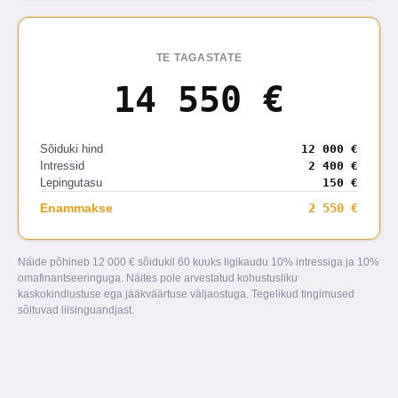
TE TAGASTATE
14 550 €
Sõiduki hind
12 000 €
Intressid
2 400 €
Lepingutasu
150 €
Enammakse
2 550 €
Näide põhineb 12 000 € sõidukil 60 kuuks ligikaudu 10% intressiga ja 10%
omafinantseeringuga. Näites pole arvestatud kohustusliku
kaskokindlustuse ega jääkväärtuse väljaostuga. Tegelikud tingimused
sõltuvad liisinguandjast.