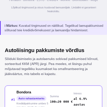
Ferratum · Bondora · ESTO · Credit24 · Monefit · Boonuslaen · Mogo
Lõplikud tingimused ja otsus kuuluvad laenuandjale. Lindaliini ei garanteeri
heakskiitu.
ℹ
Märkus
:
Kuvatud tingimused on näitlikud. Tegelikud laenupakkumised
sõltuvad teie krediidivõimekusest ja laenuandja hindamisest.
Autoliisingu pakkumiste võrdlus
Sõiduki liisimiseks ja autolaenuks sobivad pakkumised kõrvuti,
sorteeritud KKM (APR) järgi. Pea meeles, et liisingu puhul
mõjutavad tegelikku kuumakset ka omafinantseering ja
jääkväärtus, mis tabelis ei kajastu.
Bondora
Intress
Summa
Auto rahastamiseks
al 6.9%
#
1
100
–
20 000
€
Krediidipakkumine umbes 5
aastas