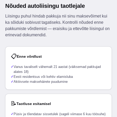
Nõuded autoliisingu taotlejale
Liisingu puhul hindab pakkuja nii sinu maksevõimet kui
ka sõiduki sobivust tagatiseks. Kontrolli nõuded enne
pakkumiste võrdlemist — eraisiku ja ettevõtte liisingul on
erinevad dokumendid.
📋
Enne võrdlust
✓
Vanus tavaliselt vähemalt 21 aastat (väiksemad pakkujad
alates 18)
✓
Eesti residentsus või kehtiv elamisluba
✓
Aktiivsete maksehäirete puudumine
📝
Taotluse esitamisel
✓
Püsiv ja tõendatav sissetulek (sageli viimase 6 kuu töösuhe)