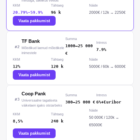
minutiga, täielikult veebis
KKM
Tähtaeg
Näide
20.79%-59.9%
96
k
2000
€ /
12
k
→
2250€
Vaata pakkumist
Summa
TF Bank
Intress
1000
–
25 000
#
2
Mõistlikud laenud mõistlikele
7.9%
inimestele
€
KKM
Tähtaeg
Näide
12%
120
k
5000
€ /
60
k
→
6000€
Vaata pakkumist
Coop Pank
Summa
Intress
#
3
Universaalne tagatiseta
300
–
25 000
€
6%+Euribor
väikelaen igaks otstarbeks
Näide
KKM
Tähtaeg
50 000
€ /
120
k
→
8,5%
240
k
65000€
Vaata pakkumist