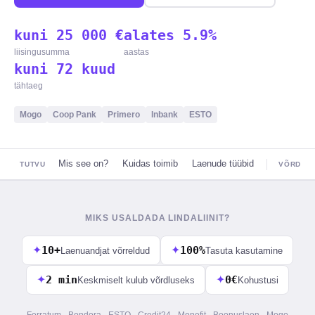
kuni 25 000 €
alates 5.9%
liisingusumma
aastas
kuni 72 kuud
tähtaeg
Mogo
Coop Pank
Primero
Inbank
ESTO
Mis see on?
Kuidas toimib
Laenude tüübid
TUTVU
VÕRDLU
MIKS USALDADA LINDALIINIT?
✦
10+
✦
100%
Laenuandjat võrreldud
Tasuta kasutamine
✦
2 min
✦
0€
Keskmiselt kulub võrdluseks
Kohustusi