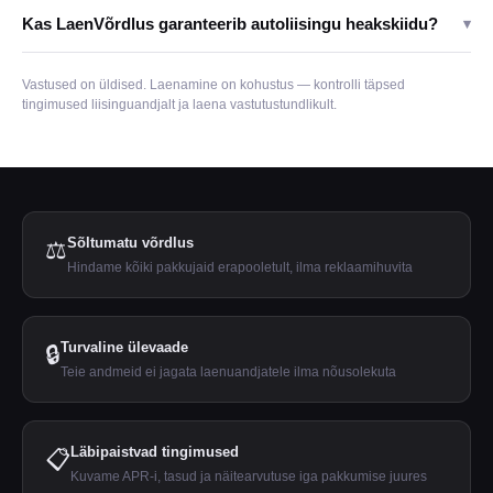
Kas LaenVõrdlus garanteerib autoliisingu heakskiidu?
▾
Vastused on üldised. Laenamine on kohustus — kontrolli täpsed
tingimused liisinguandjalt ja laena vastutustundlikult.
Sõltumatu võrdlus
⚖️
Hindame kõiki pakkujaid erapooletult, ilma reklaamihuvita
Turvaline ülevaade
🔒
Teie andmeid ei jagata laenuandjatele ilma nõusolekuta
Läbipaistvad tingimused
📋
Kuvame APR-i, tasud ja näitearvutuse iga pakkumise juures