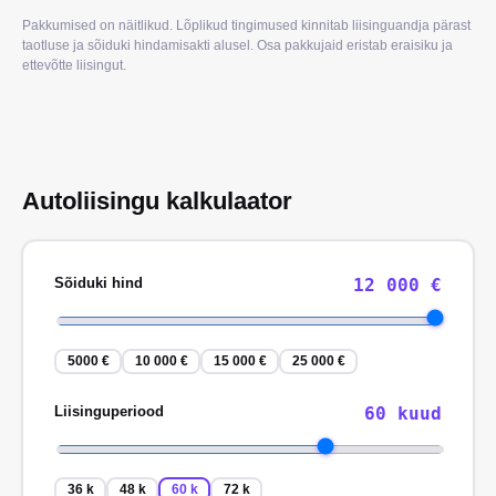
Pakkumised on näitlikud. Lõplikud tingimused kinnitab liisinguandja pärast
taotluse ja sõiduki hindamisakti alusel. Osa pakkujaid eristab eraisiku ja
ettevõtte liisingut.
Autoliisingu kalkulaator
Sõiduki hind
12 000
€
5000 €
10 000 €
15 000 €
25 000 €
Liisinguperiood
60
kuud
36 k
48 k
60 k
72 k