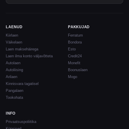
LAENUD
PAKKUJAD
Kiirlaen
Ferratum
Väikelaen
Bondora
Laen maksehäirega
Esto
Laen ilma konto väljavõtteta
Credit24
Autolaen
Monefit
Autoliising
Boonuslaen
Arilaen
Mogo
Kinnisvara tagatisel
Pangalaen
Tookohata
INFO
Privaatsuspoliitika
Küpsised