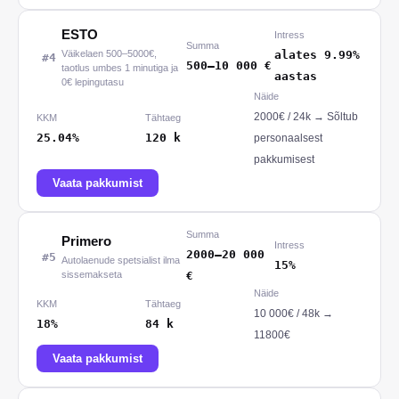
ESTO
Intress
Summa
Väikelaen 500–5000€,
alates 9.99%
#
4
500
–
10 000
€
taotlus umbes 1 minutiga ja
aastas
0€ lepingutasu
Näide
2000
€ /
24
k
→
Sõltub
KKM
Tähtaeg
25.04%
120
k
personaalsest
pakkumisest
Vaata pakkumist
Summa
Primero
Intress
2000
–
20 000
#
5
Autolaenude spetsialist ilma
15%
sissemakseta
€
Näide
KKM
Tähtaeg
10 000
€ /
48
k
→
18%
84
k
11800€
Vaata pakkumist