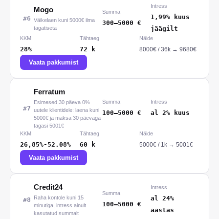
Intress
Mogo
Summa
1,99% kuus
#
6
Väikelaen kuni 5000€ ilma
300
–
5000
€
tagatiseta
jäägilt
KKM
Tähtaeg
Näide
28%
72
k
8000
€ /
36
k
→
9680€
Vaata pakkumist
Ferratum
Summa
Intress
Esimesed 30 päeva 0%
#
7
uutele klientidele: laena kuni
100
–
5000
€
al 2% kuus
5000€ ja maksa 30 päevaga
tagasi 5001€
KKM
Tähtaeg
Näide
26,85%-52.08%
60
k
5000
€ /
1
k
→
5001€
Vaata pakkumist
Credit24
Intress
Summa
Raha kontole kuni 15
al 24%
#
8
100
–
5000
€
minutiga, intress ainult
aastas
kasutatud summalt