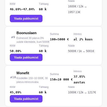
Näide
KKM
Tähtaeg
1600
€ /
12
k
→
46.69%-47.04%
60
k
1957.13€
Vaata pakkumist
Boonuslaen
Summa
Intress
#
9
Esimesed 30 päeva 0%
100
–
5000
€
al 2% kuus
uutele klientidele, kuni 5000€
KKM
Tähtaeg
Näide
50.80%
60
k
5000
€ /
1
k
→
5001€
Vaata pakkumist
Intress
Monefit
Summa
37.85%
#
10
Krediidiliin 150–10 000€, 30
150
–
10 000
€
päeva intressivaba
aastas
KKM
Tähtaeg
Näide
45,89%
60
k
1000
€ /
12
k
→
1217€
Vaata pakkumist