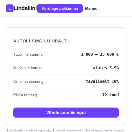
Lindaliini
L
Võrdlege pakkumisi
Menüü
AUTOLIISING LÜHIDALT
1 000 – 25 000 €
Tüüpiline summa
alates 5.9%
Madalaim intress
tavaliselt 10%
Omafinantseering
72 kuud
Pikim tähtaeg
Võrdle autoliisingut
LaenVõrdlus ei ole liisinguandja. Lõplikud tingimused sõltuvad liisinguandja otsusest