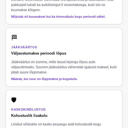
pakkujaid lubab ka autoliisingut 0 sissemaksega, kuid siis on
kuumakse kõrgem.
Mõjutab nii kuumakset kui ka intressikulu kogu perioodi vältel.
🏁
JÄÄKVÄÄRTUS
Väljaostumakse perioodi lõpus
Jääkväärtus on summa, mille tasud lepingu lõpus auto
väljaostmiseks. Suurem jääkväärtus vähendab igakuist makset, kuid
jätab suure lõppmakse.
Määrab, kui suur on lõppmakse ja kogukulu.
🛡️
KASKOKINDLUSTUS
Kohustuslik lisakulu
Liisitud sõidukile on kasko peaaegu alati kohustuslik kogu