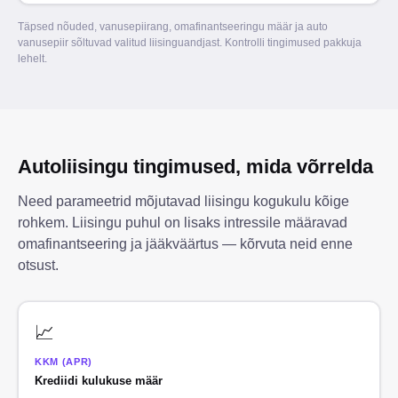
Täpsed nõuded, vanusepiirang, omafinantseeringu määr ja auto
vanusepiir sõltuvad valitud liisinguandjast. Kontrolli tingimused pakkuja
lehelt.
Autoliisingu tingimused, mida võrrelda
Need parameetrid mõjutavad liisingu kogukulu kõige
rohkem. Liisingu puhul on lisaks intressile määravad
omafinantseering ja jääkväärtus — kõrvuta neid enne
otsust.
📈
KKM (APR)
Krediidi kulukuse määr