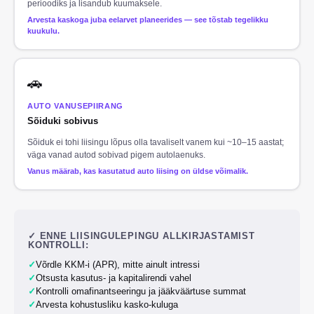
perioodiks ja lisandub kuumaksele.
Arvesta kaskoga juba eelarvet planeerides — see tõstab tegelikku
kuukulu.
🚗
AUTO VANUSEPIIRANG
Sõiduki sobivus
Sõiduk ei tohi liisingu lõpus olla tavaliselt vanem kui ~10–15 aastat;
väga vanad autod sobivad pigem autolaenuks.
Vanus määrab, kas kasutatud auto liising on üldse võimalik.
✓
ENNE LIISINGULEPINGU ALLKIRJASTAMIST
KONTROLLI:
✓
Võrdle KKM-i (APR), mitte ainult intressi
✓
Otsusta kasutus- ja kapitalirendi vahel
✓
Kontrolli omafinantseeringu ja jääkväärtuse summat
✓
Arvesta kohustusliku kasko-kuluga