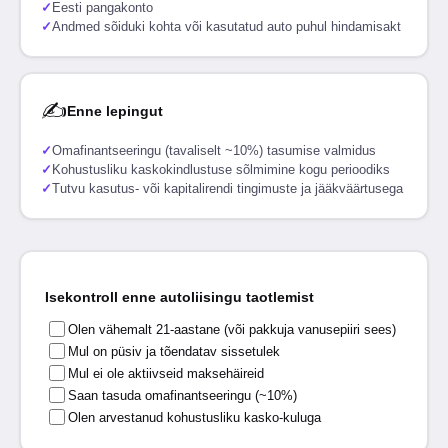
✓
Eesti pangakonto
✓
Andmed sõiduki kohta või kasutatud auto puhul hindamisakt
✍
Enne lepingut
✓
Omafinantseeringu (tavaliselt ~10%) tasumise valmidus
✓
Kohustusliku kaskokindlustuse sõlmimine kogu perioodiks
✓
Tutvu kasutus- või kapitalirendi tingimuste ja jääkväärtusega
Isekontroll enne autoliisingu taotlemist
Olen vähemalt 21-aastane (või pakkuja vanusepiiri sees)
Mul on püsiv ja tõendatav sissetulek
Mul ei ole aktiivseid maksehäireid
Saan tasuda omafinantseeringu (~10%)
Olen arvestanud kohustusliku kasko-kuluga