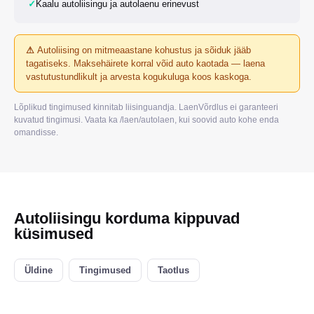
✓
Kaalu autoliisingu ja autolaenu erinevust
⚠
Autoliising on mitmeaastane kohustus ja sõiduk jääb
tagatiseks. Maksehäirete korral võid auto kaotada — laena
vastutustundlikult ja arvesta kogukuluga koos kaskoga.
Lõplikud tingimused kinnitab liisinguandja. LaenVõrdlus ei garanteeri
kuvatud tingimusi. Vaata ka /laen/autolaen, kui soovid auto kohe enda
omandisse.
Autoliisingu korduma kippuvad
küsimused
Üldine
Tingimused
Taotlus