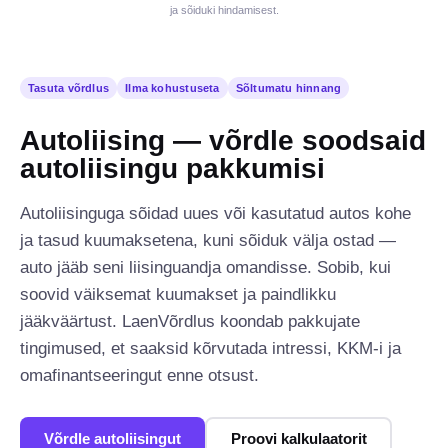
ja sõiduki hindamisest.
Tasuta võrdlus
Ilma kohustuseta
Sõltumatu hinnang
Autoliising — võrdle soodsaid
autoliisingu pakkumisi
Autoliisinguga sõidad uues või kasutatud autos kohe
ja tasud kuumaksetena, kuni sõiduk välja ostad —
auto jääb seni liisinguandja omandisse. Sobib, kui
soovid väiksemat kuumakset ja paindlikku
jääkväärtust. LaenVõrdlus koondab pakkujate
tingimused, et saaksid kõrvutada intressi, KKM-i ja
omafinantseeringut enne otsust.
Võrdle autoliisingut
Proovi kalkulaatorit